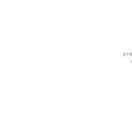
18653323533 0533-6721130
联系电话：
123456789@qq.com
联系邮箱：
山东省淄博市张店区明清街北段 联通路往北
网店地址：
360米路西
关于
C