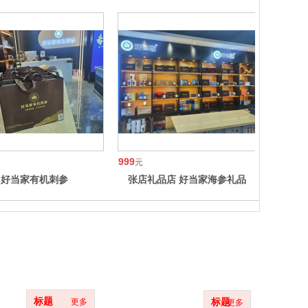
999
999
元
元
好当家有机刺参
张店礼品店 好当家海参礼品
淄博
网站导航
产品中心
标题
更多
标题
更多