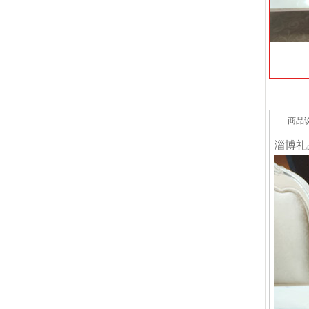
商品
淄博礼