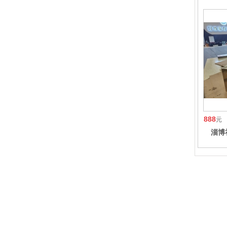
888
元
淄博
淄博礼品店 张店礼品店
好当家海参