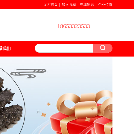
设为首页
|
加入收藏
|
在线留言
|
企业位置
18653323533
系我们