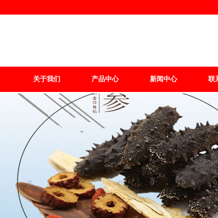
关于我们
产品中心
新闻中心
联